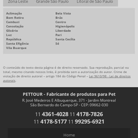
Zona Leste
Grande São Paulo
Litoral de São Paulo
Aclimação
Bela Vista
Bom Retiro
Brás
Cambuci
Centro
Consolação
Higienópolis
Glicério
Liberdade
Luz
Pari
República
Santa Cecília
Santa Efigênia
Sé
Vila Buarque
O conteúdo do texto desta página é de direito reservado. Sua reprodução, parcial ou
total, mesmo citando nossos links, é proibida sem a autorização do autor. Crime de
violação de direito autoral – artigo 184 do Código Penal –
Lei 9610/98 - Lei de direitos
autorais
.
PETTOUR - Fabricante de produtos para Pet
R. José Medeiros E Albuquerque, 371 - Jardim Montreal
São Bernardo do Campo-SP - CEP: 09662-030
4361-4028
4178-7826
11
11
4178-5177
99295-6921
11
11
Home