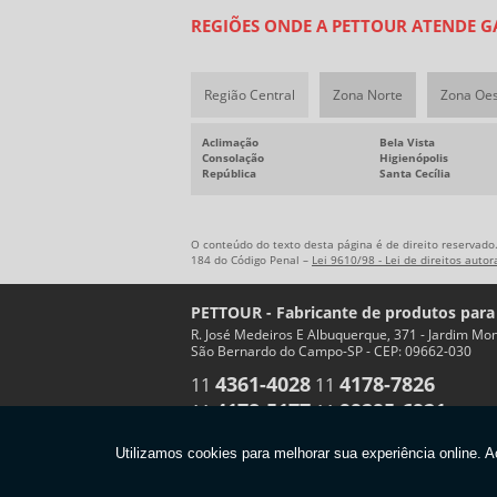
REGIÕES ONDE A PETTOUR ATENDE G
Região Central
Zona Norte
Zona Oe
Aclimação
Bela Vista
Consolação
Higienópolis
República
Santa Cecília
O conteúdo do texto desta página é de direito reservado.
184 do Código Penal –
Lei 9610/98 - Lei de direitos autor
PETTOUR - Fabricante de produtos para
R. José Medeiros E Albuquerque, 371 - Jardim Mon
São Bernardo do Campo-SP - CEP: 09662-030
4361-4028
4178-7826
11
11
4178-5177
99295-6921
11
11
Copyright © PETTOUR. (Lei 9610 de 19/02/1998)