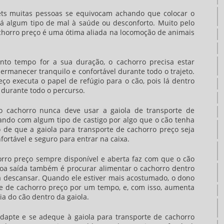
ets muitas pessoas se equivocam achando que colocar o
á algum tipo de mal à saúde ou desconforto. Muito pelo
chorro preço
é uma ótima aliada na locomoção de animais
o tempo for a sua duração, o cachorro precisa estar
manecer tranquilo e confortável durante todo o trajeto.
eço
executa o papel de refúgio para o cão, pois lá dentro
 durante todo o percurso.
cachorro nunca deve usar a gaiola de transporte de
ando com algum tipo de castigo por algo que o cão tenha
ão de que a
gaiola para transporte de cachorro preço
seja
nfortável e seguro para entrar na caixa.
orro preço
sempre disponível e aberta faz com que o cão
boa saída também é procurar alimentar o cachorro dentro
a descansar. Quando ele estiver mais acostumado, o dono
te de cachorro preço
por um tempo, e, com isso, aumenta
a do cão dentro da gaiola.
adapte e se adeque à
gaiola para transporte de cachorro