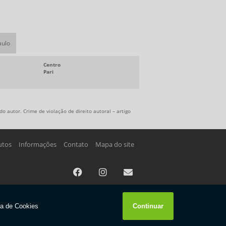
aulo
Centro
Pari
o autor. Crime de violação de direito autoral – artigo
utos
Informações
Contato
Mapa do site
W3C
W3C