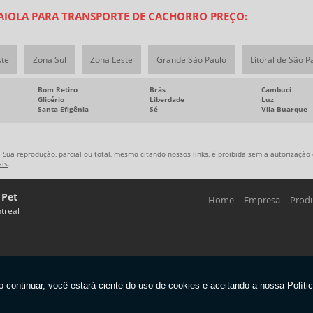
AIOLA PARA TRANSPORTE DE CACHORRO PREÇO:
ste
Zona Sul
Zona Leste
Grande São Paulo
Litoral de São P
Bom Retiro
Brás
Cambuci
Glicério
Liberdade
Luz
Santa Efigênia
Sé
Vila Buarque
 Sua reprodução, parcial ou total, mesmo citando nossos links, é proibida sem a autorização d
ais
.
 Pet
Home
Empresa
Prod
treal