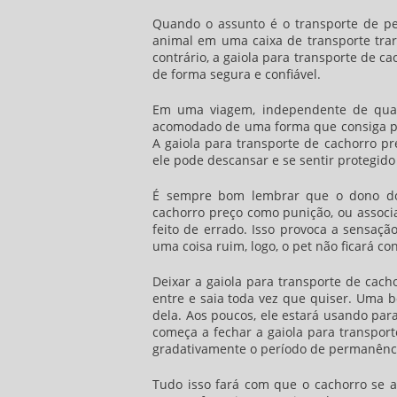
Quando o assunto é o transporte de p
animal em uma caixa de transporte trar
contrário, a
gaiola para transporte de ca
de forma segura e confiável.
Em uma viagem, independente de quant
acomodado de uma forma que consiga per
A
gaiola para transporte de cachorro pr
ele pode descansar e se sentir protegido
É sempre bom lembrar que o dono do 
cachorro preço como punição, ou associ
feito de errado. Isso provoca a sensaç
uma coisa ruim, logo, o pet não ficará co
Deixar a
gaiola para transporte de cach
entre e saia toda vez que quiser. Uma 
dela. Aos poucos, ele estará usando par
começa a fechar a
gaiola para transpor
gradativamente o período de permanênci
Tudo isso fará com que o cachorro se 