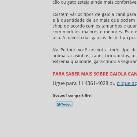
cão ou gato esteja ainda mais confortáve
Existem vários tipos de
gaiola canil par
e à quantidade de animais que podem 
shop
de acordo com os tamanhos e quant
com módulos maiores e menores. Este é 
uso. A maioria das gaiolas deste tipo p
Na Pettour você encontra todo tipo de
animais, casinhas, canis, brinquedos, 
extrema qualidade, garantindo a segura
PARA SABER MAIS SOBRE GAIOLA CAN
Ligue para
11 4361-4028
ou
clique a
Gostou? compartilhe!