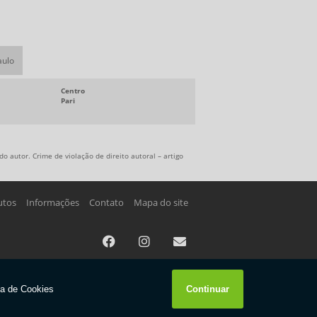
aulo
Centro
Pari
o autor. Crime de violação de direito autoral – artigo
utos
Informações
Contato
Mapa do site
W3C
W3C