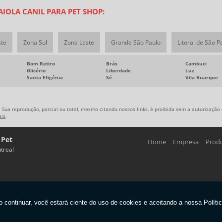
IOLA CANIL PARA PET SHOP:
ste
Zona Sul
Zona Leste
Grande São Paulo
Litoral de São P
Bom Retiro
Brás
Cambuci
Glicério
Liberdade
Luz
Santa Efigênia
Sé
Vila Buarque
 Sua reprodução, parcial ou total, mesmo citando nossos links, é proibida sem a autorização d
ais
.
 Pet
Home
Empresa
Prod
treal