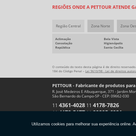
REGIÕES ONDE A PETTOUR ATENDE GA
Região Central
Zona Norte
Zona Oe
Aclimação
Bela Vista
Consolação
Higienópolis
República
Santa Cecília
O conteúdo do texto desta página é de direito reservado.
184 do Código Penal –
Lei 9610/98 - Lei de direitos autor
PETTOUR - Fabricante de produtos para
R. José Medeiros E Albuquerque, 371 - Jardim Mon
São Bernardo do Campo-SP - CEP: 09662-030
4361-4028
4178-7826
11
11
4178-5177
99295-6921
11
11
Copyright © PETTOUR. (Lei 9610 de 19/02/1998)