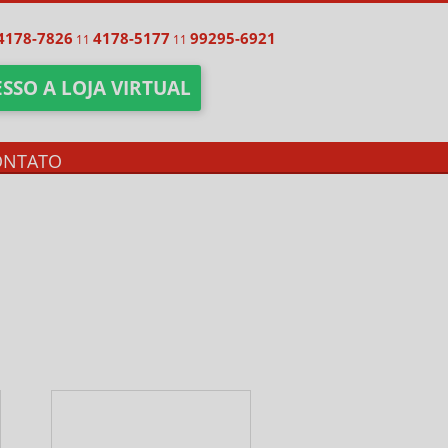
4178-7826
4178-5177
99295-6921
11
11
SSO A LOJA VIRTUAL
ONTATO