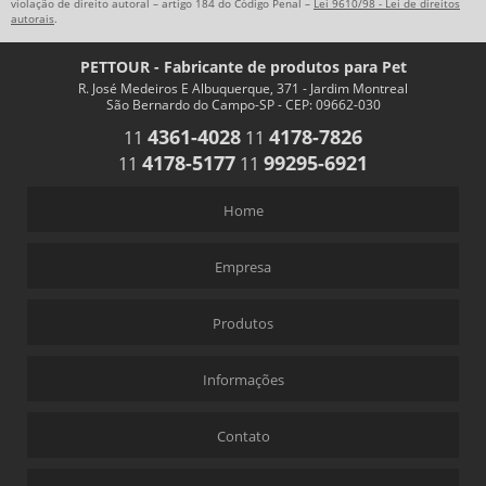
violação de direito autoral – artigo 184 do Código Penal –
Lei 9610/98 - Lei de direitos
autorais
.
PETTOUR - Fabricante de produtos para Pet
R. José Medeiros E Albuquerque, 371 - Jardim Montreal
São Bernardo do Campo-SP - CEP: 09662-030
4361-4028
4178-7826
11
11
4178-5177
99295-6921
11
11
Home
Empresa
Produtos
Informações
Contato