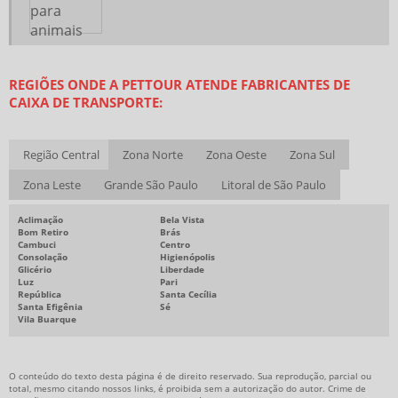
REGIÕES ONDE A PETTOUR ATENDE FABRICANTES DE
CAIXA DE TRANSPORTE:
Região Central
Zona Norte
Zona Oeste
Zona Sul
Zona Leste
Grande São Paulo
Litoral de São Paulo
Aclimação
Bela Vista
Bom Retiro
Brás
Cambuci
Centro
Consolação
Higienópolis
Glicério
Liberdade
Luz
Pari
República
Santa Cecília
Santa Efigênia
Sé
Vila Buarque
O conteúdo do texto desta página é de direito reservado. Sua reprodução, parcial ou
total, mesmo citando nossos links, é proibida sem a autorização do autor. Crime de