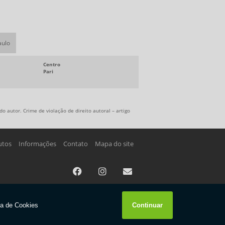
aulo
Centro
Pari
o autor. Crime de violação de direito autoral – artigo
utos
Informações
Contato
Mapa do site
W3C
W3C