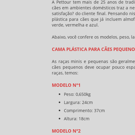
A Pettour tem mais de 25 anos de trad
cães em ambientes domésticos traz a ne
satisfação? do cliente final. Pensando 
plástica para cães
que já incluem almofa
verde, vermelha e azul.
Abaixo, você confere os modelos, peso, 
CAMA PLÁSTICA PARA CÃES PEQUENO
As raças minis e pequenas são geralme
cães
pequenos deve ocupar pouco espaç
raças, temos:
MODELO N°1
Peso: 0,650kg
Largura: 24cm
Comprimento: 37cm
Altura: 18cm
MODELO N°2