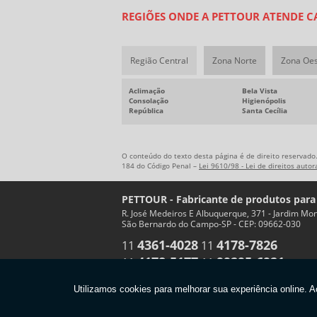
REGIÕES ONDE A PETTOUR ATENDE CA
Região Central
Zona Norte
Zona Oe
Aclimação
Bela Vista
Consolação
Higienópolis
República
Santa Cecília
O conteúdo do texto desta página é de direito reservado.
184 do Código Penal –
Lei 9610/98 - Lei de direitos autor
PETTOUR - Fabricante de produtos para
R. José Medeiros E Albuquerque, 371 - Jardim Mon
São Bernardo do Campo-SP - CEP: 09662-030
4361-4028
4178-7826
11
11
4178-5177
99295-6921
11
11
Copyright © PETTOUR. (Lei 9610 de 19/02/1998)