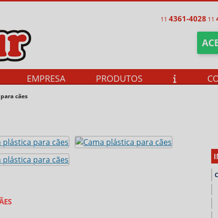
4361-4028
11
11
ACE
EMPRESA
PRODUTOS
C
 para cães
ÃES