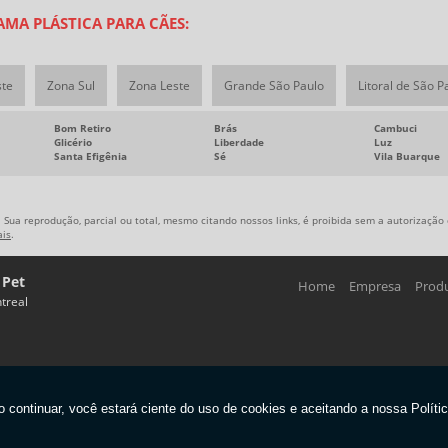
MA PLÁSTICA PARA CÃES:
ste
Zona Sul
Zona Leste
Grande São Paulo
Litoral de São P
Bom Retiro
Brás
Cambuci
Glicério
Liberdade
Luz
Santa Efigênia
Sé
Vila Buarque
 Sua reprodução, parcial ou total, mesmo citando nossos links, é proibida sem a autorização d
ais
.
 Pet
Home
Empresa
Prod
treal